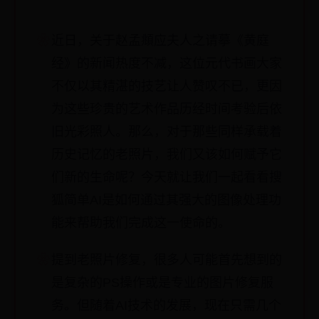
近日，关于赵孟頫应夫人之请摹《黄庭
经》的新闻热度不减，这位元代书画大家
不仅以其精湛的技艺让人赞叹不已，更因
为这些珍贵的艺术作品历经时间考验后依
旧光彩照人。那么，对于那些同样承载着
历史记忆的老照片，我们又该如何赋予它
们新的生命呢？今天就让我们一起看看搜
狐简单AI是如何通过其强大的图像处理功
能来帮助我们完成这一使命的。
提到老照片修复，很多人可能首先想到的
是复杂的PS操作或是专业的图片修复服
务。但随着AI技术的发展，现在只需几个