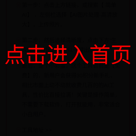
第一步：点击上方链接，或搜索【 简单
AI】 ，左侧栏选择【AI图片处理-高清放
大】，上传照片。
第二步：然后选择清晰度，点击下方“生
点击进入首页
成图片“按钮，就可以一键出图啦。
最后，是个小彩蛋，这个工具目前是【免
费】的，新用户会获得30积分新手礼，
相比市面上动不动就收费几百的的AI工
具，性价比直接拉满！关键是操作简单，
不需要下载软件，打开就能用，非常适合
小白用户。
工具地址 >>