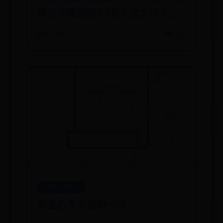
情况不能回答？(京东怎么向买过
的人提问？提问为什么不见了？)
06-30
144
365bet现金网
淘宝心多久更新一次