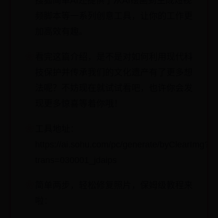
搜狐简单AI还提供了从AI绘画到生成短视
频脚本等一系列创意工具，让你的工作更
加高效有趣。
看完这篇介绍，是不是对如何利用现代科
技保护并传承我们的文化遗产有了更多想
法呢？不妨现在就试试看吧，也许你会发
现更多惊喜等着你哦！
工具地址：
https://ai.sohu.com/pc/generate/byClearImg?
trans=030001_jdaips
简单两步，轻松修复照片，保姆级教程来
啦：