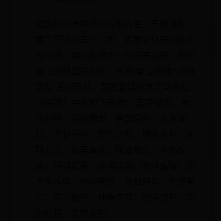
楚国的饮食特点有以稻为主、五味调和、
善于烹饪这三个方面。苏秦曾以楚国的米
像珍珠、柴火像桂木一样贵来向楚王描述
自己对楚国的印象，典故“食玉炊桂”“米珠
薪桂”皆出于此。楚国宫廷饮食之华美在
《招魂》中有如下表述：“室家遂宗，食
多方些。稻粢穱麦，挐黄梁些。大苦咸
酸，辛甘行些。肥牛之腱，臑若芳些。和
酸若苦，陈吴羹些。腼鳖炮羔，有柘浆
些。鹄酸臇凫，煎鸿鸧些。露鸡臛蠵，厉
而不爽些。粔籹蜜饵，有餦餭些。瑶浆蜜
勺，实羽觞些。挫糟冻饮，酎清凉些。华
酌既陈，有琼浆些。”