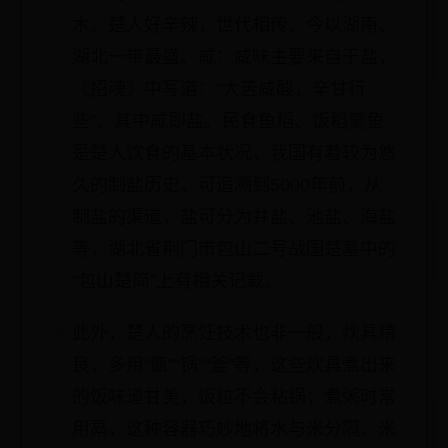
木。楚人好辛辣，世代相传，今以湖南、
湖北一带最盛。咸：咸味主要来自于盐，
《招魂》中写道：“大苦咸酸，辛甘行
些”，其中咸即盐。民食鱼稻、饭稻羹鱼
是楚人饮食的基本状况，我国有着较为悠
久的制盐历史，可追溯到5000年前，从
制盐的渠道，盐可分为井盐、池盐、海盐
等，湖北省荆门市包山二号战国楚墓中的
“包山楚简”上有相关记载。
此外，楚人的烹饪技术也非一般，炊具精
良，多用“甑”“锅”“釜”等，这些炊具煮出来
的饭味道甘美，饭粒不会粘锅；煮粥时常
用鬲，这种容器巧妙地将水与米分隔，米