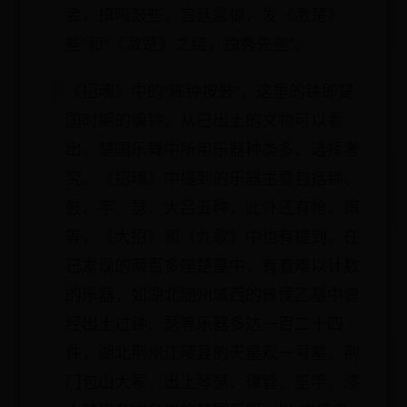
会，搷鸣鼓些。宫廷震惊，发《激楚》
些”和“《激楚》之结，独秀先些”。
《招魂》中的“陈钟按鼓”，这里的钟即楚
国时期的编钟。从已出土的文物可以看
出，楚国乐舞中所用乐器种类多、选择考
究。《招魂》中提到的乐器主要包括钟、
鼓、竽、瑟、大吕五种，此外还有枪、箫
等，《大招》和《九歌》中也有提到。在
已发现的两百多座楚墓中，有着难以计数
的乐器，如湖北随州城西的曾侯乙墓中曾
经出土过钟、瑟等乐器多达一百二十四
件，湖北荆州江陵县的天星观一号墓、荆
门包山大冢，出土琴瑟、律管、笙竽、漆