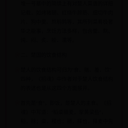
堆一号墓中的简牍上有对楚人菜谱的详细
记载，如烤猪腿、红烧牛蹄筋、细切牛肉
片、狗中羹、熬鹌鹑等，其所列菜肴极奢
华之能事，烹饪方法多样，包含羹、熬、
炖、闷、炙、脍、濡等。
二、楚国的饮食结构
楚人的饮食结构可归为“食、膳、羞、饮”
四种，《招魂》中作者对于楚人饮食结构
的表述也是从这四个方面展开。
首先是“食”，即饭，是楚人的主食。《招
魂》中写道：“稻粢穱麦，挐黄梁些”，
稻，稌；粢，稷也；穱，择也，择麦中先