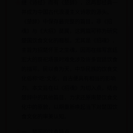
继《诗经》而有《楚辞》，这两部经典一
并成为中国古代浪漫主义诗歌的源头。
《楚辞》中保存最完整的篇目，非《招
魂》与《大招》莫属，这两篇可称为研究
楚国饮食文化的翘板。尤其是《招魂》，
主旨为招楚怀王之生魂，因而在描写宫廷
宏大的祭祀场景时难免涉及许多宫廷饮食
的描写。民以食为天，中华民族的饮食文
化俗称“吃”文化，自古便具有相当的影响
力。本文旨在以《招魂》为切入点，结合
楚辞中的其他篇目，力求还原南楚饮食文
化中的原貌，以期重新唤起当下对楚国饮
食文化的审美认知。
一、楚国的饮食特点