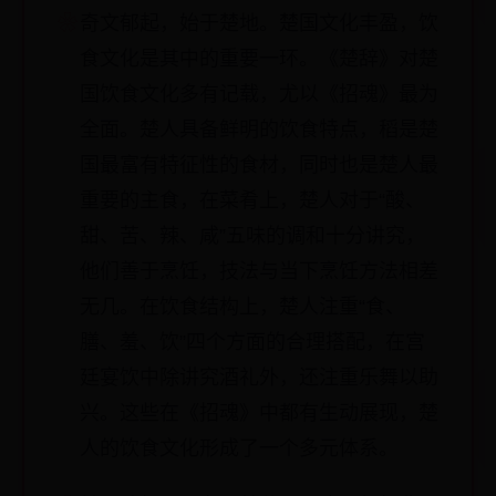
奇文郁起，始于楚地。楚国文化丰盈，饮
食文化是其中的重要一环。《楚辞》对楚
国饮食文化多有记载，尤以《招魂》最为
全面。楚人具备鲜明的饮食特点，稻是楚
国最富有特征性的食材，同时也是楚人最
重要的主食，在菜肴上，楚人对于“酸、
甜、苦、辣、咸”五味的调和十分讲究，
他们善于烹饪，技法与当下烹饪方法相差
无几。在饮食结构上，楚人注重“食、
膳、羞、饮”四个方面的合理搭配，在宫
廷宴饮中除讲究酒礼外，还注重乐舞以助
兴。这些在《招魂》中都有生动展现，楚
人的饮食文化形成了一个多元体系。