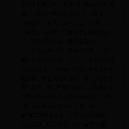
呈向下发展趋势，同时不断地吸收民间乐
舞。《招魂》中提到《涉江》《采菱》
《扬荷》《激楚》四种乐舞，《涉江》
《采菱》《扬荷》三首属于古楚民间歌
谣，经乐师改造进入楚国宫廷中。《涉
江》多为南方舟子行船途中所唱，《采
菱》极具江南风味，多是女子到湖中采摘
茨菱时所唱，《扬荷》是楚声中的唱和帮
腔调子，和者只随歌者做伴奏，以达到增
强节奏感、增加气势的目的，《激楚》是
楚国一种声调较为高亢的乐舞名称，当这
种乐舞演奏到高潮时会“竽瑟狂会”，“狂
会”有交相鸣响之意，犹如激战的楚军，
这在招魂中出现两次，分别是“竽瑟狂