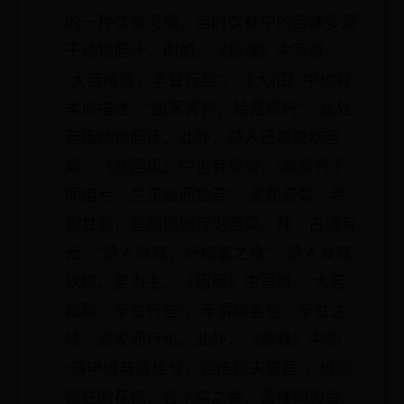
的一种饮食习惯，当时饮食中的苦味多源
于动物胆汁。例如，《招魂》中写道：
“大苦咸酸，辛甘行些”。《大招》中也有
类似描述：“醢豕苦狗，脍苴莼只”，此处
苦指动物胆汁。此外，楚人还喜爱吃苦
菜，《悲回风》中也有提到：“故荼荠不
同亩兮，兰芷幽而独芳”，荼即苦菜，荠
即甘菜，楚国遍地可见苦菜。辣：古语有
云：“楚人尚辣，好椒姜之食”，楚人食辣
以椒、姜为主。《招魂》中写道：“大苦
咸酸，辛甘行些”，辛谓椒姜也，辛甘之
味，皆发而行也。此外，《离骚》中的
“杂申椒与箘桂兮，岂惟纫夫蕙茝”，椒同
现在的花椒，含木实之香，菌桂同为香