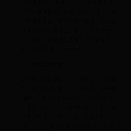
到的清酒称为“挫槽”。除以上两种酿制方
式外，蜂蜜酿酒也是楚人所用之法，这是
一种度数不高、营养丰富的甜酒，常出现
在楚国宫廷的宴会上。如今生活在楚地一
带的居民，将酿酒工艺简化到两道程序，
取名为“双投酒”。endprint
三、楚国饮食与宴乐
宫廷宴饮尚歌舞助兴。《楚辞》中对于楚
国乐舞的描述大致可以分为两种：一种是
“娱神”，即与祭祀鬼神有关，主要体现在
《楚辞·九歌》中；一种是“娱人”，即与宫
廷宴饮有关，主要体现在《招魂》和《大
招》中。“礼崩乐坏”使得楚国的宫廷乐舞