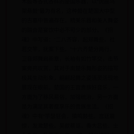
木鼓等各式各样的楚国乐器，以“虎座鸟
架悬鼓”最为有名，这种鼓在楚国大中型
的古墓中普遍存在。精美乐器和美人舞姿
的融合是宴饮中必不可少的部分。《招
魂》中写道：“二八齐容，起郑舞些。社
若交竿，抚案下些。”十六齐楚分两行，
卫音郑舞启新章，长袖有如竹竿交，击节
案旁共叹赏，其对于南楚乐舞形姿的描写
极其生动形象，翩翩起舞之姿活灵活现地
展现在眼前。楚国的王宫贵族好音乐，一
方面为了移风易俗，加强统治，另一方面
是为满足其奢靡享乐的贵族生活。《招
魂》中有“竽瑟狂会，搷鸣鼓些。宫廷震
惊，发激楚些。吴歈蔡讴，奏大吕些。士