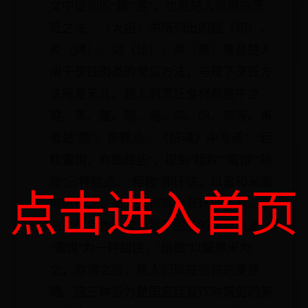
文中提到的“臑”“煎”，也是楚人常用的烹
饪之法。《大招》中所列出的脍（切）、
炙（烤）、煔（烩）、烝（蒸）等是楚人
用于烹饪肉类的常见方法，与现下烹饪方
法所差无几。楚人的烹饪食材有肥牛之
腱、羔、鳖、鹄、凫、鸿、鸽、鸡等。再
者是“羞”，即糕点。《招魂》中写道：“粔
籹蜜饵，有餦餭些”，提到“粔籹”“蜜饵”“餦
餭”三种糕点。“粔籹”即环饼，以蜜和米面
点击进入首页
煎熬作之，吴人又称其为膏环或寒具，手
法流传后世，成为当下甜品的重要来源；
“蜜饵”为一种甜饼，“餦餭”以糵熬米为
之，亦谓之饴，是人们现在俗称的麦芽
糖。这三种皆为楚国宫廷宴饮时常见的美