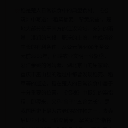
稻是楚人日常饮食中的典型食材。《招
魂》中写道：“稻粢穱麦，挐黄梁些”，楚
地大部分位于南方的江汉流域，充沛的雨
量，湿润的气候，肥沃的土壤，构成稻谷
生长的有利条件。从公元前4400年至公
元前3300年，稻耕农业文明十分繁盛，
浙江余姚的河姆渡、湖北京山的屈家岭、
重庆市巫山县的遗址中都曾发现稻壳、稻
草等的遗迹，稻在楚人的日常饮食中居于
十分重要的位置。《招魂》中提到的粢指
稷，即稷米，又称“谷子”“五谷之长”，是
我国历史上最为古老的农作物之一，去壳
后即为小米。“稻粢穱麦，挐黄梁些”指将