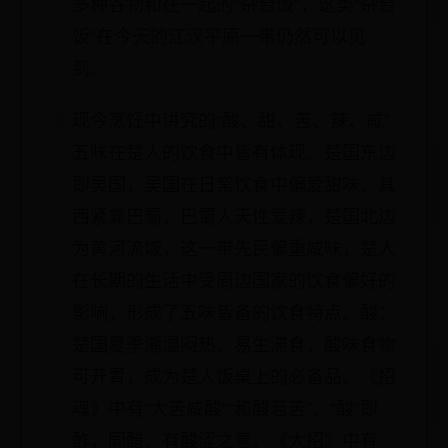
多种谷物和在一起的“杂合饭”，这类“杂合
饭”在今天的江汉平原一带仍然可以见
到。
现今烹饪中讲究的“酸、甜、苦、辣、咸”
五味在楚人的饮食中皆有体现。楚国东边
即吴国，吴国在日常饮食中偏爱甜味，其
西紧靠巴蜀，巴蜀人天性爱辣，楚国北边
为黄河流域，这一带先民偏重咸味，楚人
在长期的生活中受周边国家的饮食偏好的
影响，形成了五味皆备的饮食特点。酸：
楚国夏季潮湿闷热，易生滞食，酸味食物
可开胃，成为楚人饭桌上的必备品。《招
魂》中有“大苦咸酸”“和酸若苦”，“酸”即
酢，同醋，有酸涩之意。《大招》中有