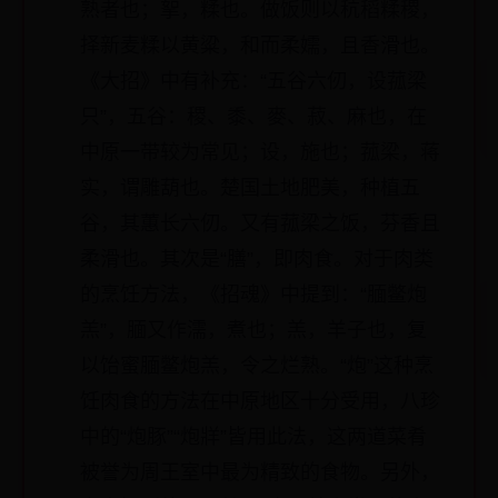
熟者也；挐，糅也。做饭则以秔稻糅稷，
择新麦糅以黄粱，和而柔嬬，且香滑也。
《大招》中有补充：“五谷六仞，设菰梁
只”，五谷：稷、黍、麥、菽、麻也，在
中原一带较为常见；设，施也；菰梁，蒋
实，谓雕葫也。楚国土地肥美，种植五
谷，其蕙长六仞。又有菰梁之饭，芬香且
柔滑也。其次是“膳”，即肉食。对于肉类
的烹饪方法，《招魂》中提到：“腼鳖炮
羔”，腼又作濡，煮也；羔，羊子也，复
以饴蜜腼鳖炮羔，令之烂熟。“炮”这种烹
饪肉食的方法在中原地区十分受用，八珍
中的“炮豚”“炮牂”皆用此法，这两道菜肴
被誉为周王室中最为精致的食物。另外，