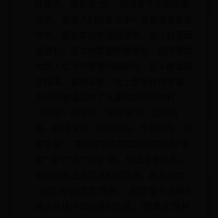
味糕点。最后是“饮”，泱泱五千年的华夏
文明，酒在人们的生活中一直扮演着重要
作用，儒家文化中强调酒德。楚人好酒而
重酒礼，巫文化繁盛而重祭祀，因而酒成
为楚人生活的重要组成部分。楚人酿酒技
艺精湛，喜用谷芽，加上楚地谷物丰盛，
为先民酿酒提供了大量优质的原材料。
《招魂》中写道：“瑶浆蜜勺，实羽殇
些。挫槽冻饮，酎清凉些。华酌既陈，有
琼浆些”，其中提到的楚国宫廷饮品有“瑶
浆”“蜜勺”“酎”“琼浆”等，楚国夏季炎热，
宫廷所酿之酒需冷却后饮用，其酒分为
“冻饮”和“酎清凉”两种，“冻饮”是于酒器外
放上冰块冷却后得到的酒；“酎清凉”是将