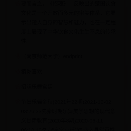
要而言之，《招魂》中反映出的楚国饮食
文化是一个开放而多元的审美体系，它显
示出楚人自身的智慧和魅力，也在一定程
度上展现了中华饮食文化生生不息的传承
性。
（南京师范大学）endprint
猜你喜欢
招魂乐舞宫廷
龟兹乐舞金秋(2021年22期)2021-12-02
03:26:33先秦时期乐舞美学思想的现代意
义甘肃教育(2020年8期)2020-06-11
06:10:10夕为“皇室宫廷饮” 今入寻常百姓