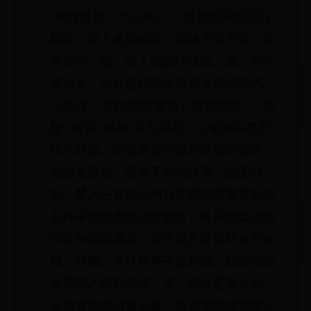
“吴酸蒿蒌，不沾薄只”，蒌蒿指吴国式的
酸菜，吴人善调咸酸，其味不浓不薄，适
甘美也。甜：楚人调甜味以饴、蜜、甘蔗
浆为主，此外还研制出清凉消暑的甜酒。
《招魂》中的“粔籹蜜饵，有餦餭些”，“粔
籹”“蜜饵”“餦餭”皆为甜品，以蜜和谷类煎
炸后熬成，饴蜜是古代最为常见的甜味，
饴指麦芽糖，蜜指天然的蜂蜜。战国时
期，楚人已普遍运用谷芽糖和蜂蜜来配制
各种米面糕点和油炸面食，并开始尝试制
作各种饴糖食品。现今南方各省特有的麻
糖、排糖、笔杆糖等干饴制品，起初就是
由楚国人研制而成。苦：楚地夏季炎热，
苦性食物为消暑必备，后来渐渐成为楚人