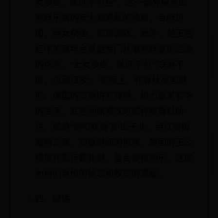
女杂坐，乱而不分些”，这一部分描写出
宫廷乐舞的宏大却混乱的场景，合醉饱
酣，男女杂坐，恣意调戏。此外，楚王宫
廷中的章华台就是专门从事宫廷宴乐活动
的场所，“士女杂坐，乱而不分”“娱酒不
废，沉湎日夜”。实际上，在春秋战国时
期，诸国的贵族讲究排场、极力追求奢华
的生活，其在列鼎宴饮时须伴歌舞以助
兴，成语“钟鸣鼎食”即出于此，用以喻指
富裕之家。隨着时间的推移，楚国的王公
贵族在举行葬礼时，皆会奏丧钟乐，这成
为他们身份的标志和权贵的显耀。
四、结语