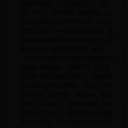
熟时即可食用。对于肉类的烹饪，《招
魂》中写道：“肥牛之腱，臑若芳些”，讲
的是现在俗称的“炖牛筋”的方法，首先将
其煮烂，后加入一种名为杜若的香草，这
种香草会使烹饪出来的牛肉嫩滑爽口、芳
香融入肉中，咀嚼后齿颊留香。此外，
《招魂》中提到的名菜还有“腼鳖炮羔”“鹄
酸臇凫”“露鸡臛蠵”，“炮”即“煨”，在羊羔
外围涂一层泥后用火将其煨烂，这种烹饪
方法和如今的叫化鸡类似。《招魂》中有
“鹄酸臇凫，煎鸿鸧些”，臇指小臛，凫指
野鸭，鸿指鸿雁也，鸧指的是鸧鹤。这一
类烹饪以品汤为主，汤中要加入一些酸味
食材以促消化。位于湖南长沙东郊的马王