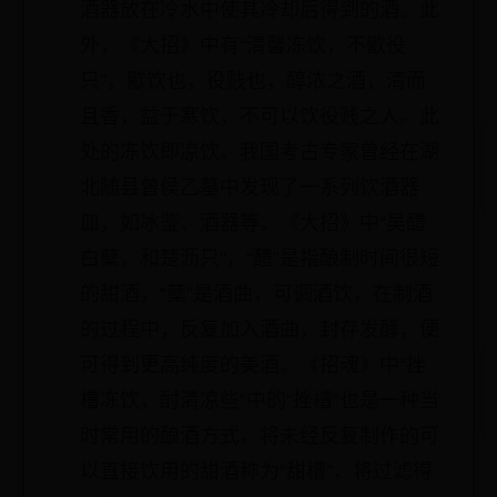
酒器放在冷水中使其冷却后得到的酒。此
外，《大招》中有“清馨冻饮，不歠役
只”，歠饮也，役贱也，醇浓之酒，清而
且香，益于寒饮，不可以饮役贱之人。此
处的冻饮即凉饮。我国考古专家曾经在湖
北随县曾侯乙墓中发现了一系列饮酒器
皿，如冰鉴、酒器等。《大招》中“吴醴
白蘖，和楚沥只”，“醴”是指酿制时间很短
的甜酒，“蘖”是酒曲，可调酒饮，在制酒
的过程中，反复加入酒曲，封存发酵，便
可得到更高纯度的美酒。《招魂》中“挫
槽冻饮，酎清凉些”中的“挫槽”也是一种当
时常用的酿酒方式，将未经反复制作的可
以直接饮用的甜酒称为“甜槽”，将过滤得