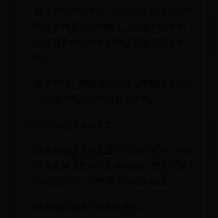
样，然后开始书写。 Surface 设计为在书
写时忽略手和其他输入。 使用触控笔笔
尖下显示的指针来引导自己进行墨迹书
写。
若要擦除，请翻转触控笔，用触控笔的另
一头在书写或绘制内容上擦拭。
使用触控笔输入文本
如果你想要在键盘上书写而非输入，可以
使用屏幕上显示的触摸键盘。 若要了解
如何使用它，请转到了解触摸键盘。
使用触控笔进行导航并单击