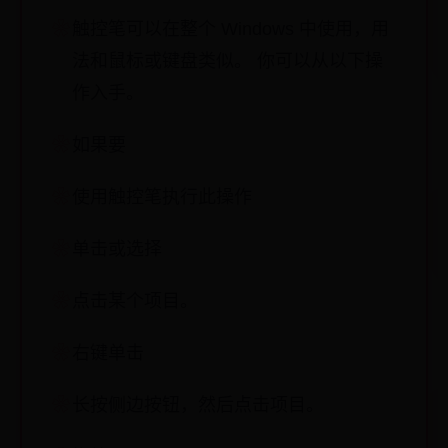
触控笔可以在整个 Windows 中使用，用
法和鼠标或键盘类似。 你可以从以下操
作入手。
如果要
使用触控笔执行此操作
单击或选择
点击某个项目。
右键单击
长按侧边按钮，然后点击项目。