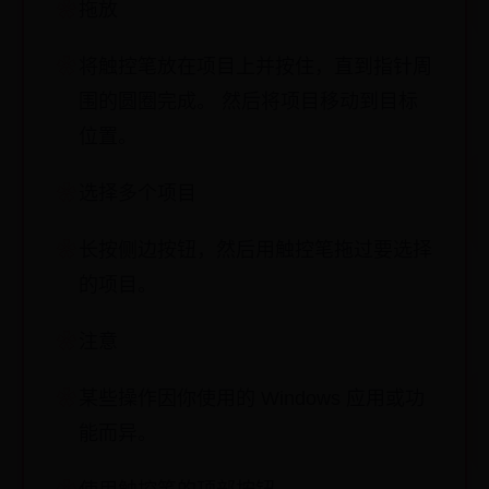
拖放
将触控笔放在项目上并按住，直到指针周
围的圆圈完成。 然后将项目移动到目标
位置。
选择多个项目
长按侧边按钮，然后用触控笔拖过要选择
的项目。
注意
某些操作因你使用的 Windows 应用或功
能而异。