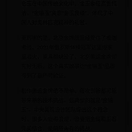
仑玉在中国传统文化中，金玉象征高贵纯
洁，“金镶玉”寓意”金玉良缘”，体现了中
国人对奥林匹克精神的礼赞。
更厉害的是，北京金牌质量经受住了极端
考验。2021年俄罗斯体操冠军达里娅家
里着火，家具都烧没了，北京奥运金牌却
完好无损。这个真实故事让”金镶玉”品质
得到了最严苛验证。
制作奥运金牌绝不简单。每次创新都可能
带来新的技术挑战。最典型的就是”金镶
玉”。中央美院设计团队提出这个概念
时，很多人觉得浪漫，但要把金属和玉石
完美结合，是前所未有的挑战。