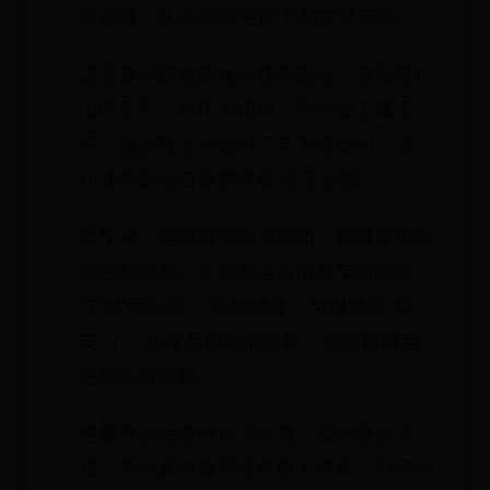
次实验，从20米高空摔下都安然无恙。
这还是场跨越南北半球的融合：青海昆仑
山的玉石，格尔木切料，扬州加工成玉
环，最后在上海造币厂与来自智利、澳大
利亚的黄金白银铜实现”金玉合璧”。
近年来一些奥运会追求创新，却暴露出质
量控制问题。东京奥运会用两年时间制
作”环保金牌”，创意很棒，但很快就”掉
皮”了。从废品提炼的金属，纯度和稳定
性确实有问题。
巴黎奥运会情况也不乐观。设计理念不
错，将埃菲尔铁塔原铁嵌入奖牌，但运动