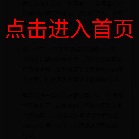
员抱怨做工粗糙，甚至掉色。美国滑板运
动员的铜牌不但粗糙，还明显变色。更无
点击进入首页
语的是，奥组委竟然没配专用包装盒，导
致奖牌运输保存时出现划痕磨损。
相比之下，“金镶玉”质量控制格外出色。
不仅设计制作严格把关，还经受住实际使
用各种考验。俄罗斯运动员家里失火的真
实故事，比任何实验室测试都有说服力。
奥运金牌一旦进入收藏拍卖市场，价值就
翻天覆地了。最震撼的当然是杰西欧文斯
金牌拍卖。1936年柏林奥运会金牌拍出
146.66万美元天价，创造奥运金牌拍卖
纪录。