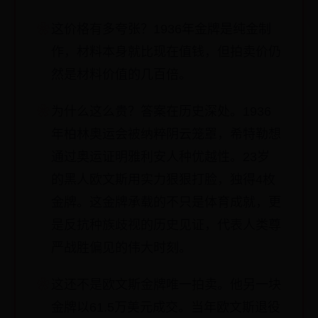
这价格有多夸张？1936年金牌是纯金制
作，材料本身就比现在值钱，但拍卖价仍
然是材料价值的几百倍。
为什么这么贵？答案在历史深处。1936
年柏林奥运会被纳粹阴云笼罩，希特勒想
通过奥运证明雅利安人种优越性。23岁
的黑人欧文斯用实力狠狠打脸，独得4枚
金牌。这金牌承载的不只是体育成就，更
是反抗种族歧视的历史见证，代表人类尊
严战胜偏见的伟大时刻。
这还不是欧文斯金牌唯一拍卖。他另一块
金牌以61.5万美元成交。当年欧文斯退役