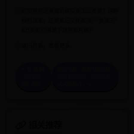
你觉得奥运金牌价值应该怎么衡量？纯粹
材料成本，还是背后文化故事？“金镶玉”
8万多的价值是不是物有所值？
返回搜狐，查看更多
查·論·編
经济日报：将集中曝光转
《刺客信
化为长效治理，提振消费
條》系列
天天应是315
相关推荐