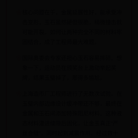
核心问题在于，金属延展性好，能承受冲
击变形，玉石虽然硬但很脆，稍微撞击就
可能开裂。如何让两种完全不同的材料牢
固结合，成了工程师最大难题。
国际奥委会专家还担心玉石容易摔碎。想
象一下，运动员在颁奖台上激动举起奖
牌，结果玉璧掉了，那得多尴尬。
上海造币厂工程师进行了无数次试验。在
玉璧内部边缘设计缓冲带还不够，最终在
金属和玉石间添加特殊阻尼材料。这种液
态材料灌进缝隙后固化，让金玉真正”严
丝合缝”，同时起到减震作用。经过数十