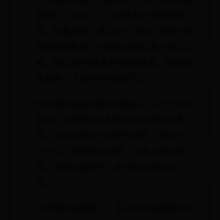
巴黎金牌的设计也挺用心。除了传统的金
银配比，还加了一小块埃菲尔铁塔的原
铁。听着简单，其实意义深刻。埃菲尔铁
塔是法国象征，也是现代奥运复兴的见证
者。把这块”有故事的铁”嵌进去，每枚金
牌都带上了独特的巴黎印记。
东京奥运会走的是环保路线。从7万多吨
废旧小家电和600多部手机中提炼金银
铜，用”垃圾炼金”法制作奖牌，奥运史上
头一回。创意确实叫绝，成本也相对便
宜，金牌价值折合人民币5100到5881
元。
可问题很快暴露了。东京奥运会结束没多