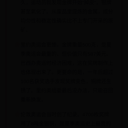
久，运动员就发现金牌开始”掉皮”，银牌
甚至氧化了。从废品里提炼的金属，成分
均匀性和稳定性确实比不上专门开采的原
矿。
里约奥运会更惨。金牌重量500克，是夏
季奥运会最重的，但价值只有587美元。
巴西办奥运时经济困难，这在奖牌制作上
也体现出来了。更要命的是，一年后超过
100名获奖选手发现奖牌变色，铜牌还生
锈了。里约奥组委最后没办法，只能召回
重新换发。
伦敦奥运会当时创了纪录。4700枚奖牌
用了8吨金银铜，是夏季奥运史上最贵的