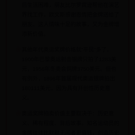
后生活困难，朋友比尔罗宾逊帮他在演艺
界找工作，欧文斯感谢恩情把金牌送给了
朋友。这人情味十足的故事，又为金牌增
添新价值。
其他年代奥运奖牌价格就”平民”多了。
1900年巴黎奥运射击银牌只拍了1283美
元，1956年冬奥会铜牌3750美元。但也
有例外，1896年首届现代奥运银牌拍出
180111美元，因为具有开创性历史意
义。
奥运奖牌拍卖价值主要取决于：历史意
义、稀有程度、背后故事。知名运动员的
金牌往往比默默无闻者更值钱，创造历史