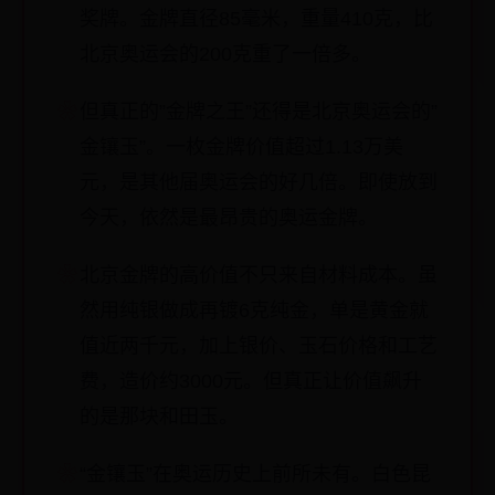
奖牌。金牌直径85毫米，重量410克，比
北京奥运会的200克重了一倍多。
但真正的”金牌之王”还得是北京奥运会的”
金镶玉”。一枚金牌价值超过1.13万美
元，是其他届奥运会的好几倍。即使放到
今天，依然是最昂贵的奥运金牌。
北京金牌的高价值不只来自材料成本。虽
然用纯银做成再镀6克纯金，单是黄金就
值近两千元，加上银价、玉石价格和工艺
费，造价约3000元。但真正让价值飙升
的是那块和田玉。
“金镶玉”在奥运历史上前所未有。白色昆