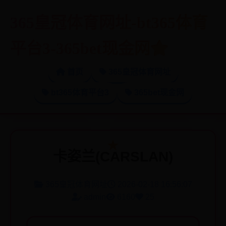
365皇冠体育网址-bt365体育
平台3-365bet现金网
首页
365皇冠体育网址
bt365体育平台3
365bet现金网
卡姿兰(CARSLAN)
365皇冠体育网址
2026-02-18 16:56:07
admin
6160
25