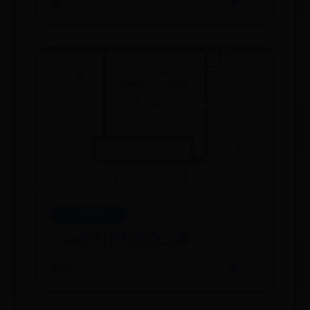
12-09
244
bt365体育平台3
soul的引力标签怎么弄
06-29
482