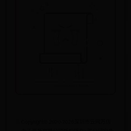
Copyright© 2020-2026深圳市云网万店